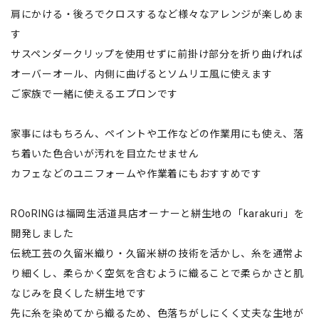
肩にかける・後ろでクロスするなど様々なアレンジが楽しめま
す
サスペンダークリップを使用せずに前掛け部分を折り曲げれば
オーバーオール、内側に曲げるとソムリエ風に使えます
ご家族で一緒に使えるエプロンです
家事にはもちろん、ペイントや工作などの作業用にも使え、落
ち着いた色合いが汚れを目立たせません
カフェなどのユニフォームや作業着にもおすすめです
ROoRINGは福岡生活道具店オーナーと絣生地の「karakuri」を
開発しました
伝統工芸の久留米織り・久留米絣の技術を活かし、糸を通常よ
り細くし、柔らかく空気を含むように織ることで柔らかさと肌
なじみを良くした絣生地です
先に糸を染めてから織るため、色落ちがしにくく丈夫な生地が