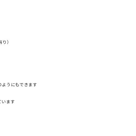
ト有り）
のようにもできます
ています