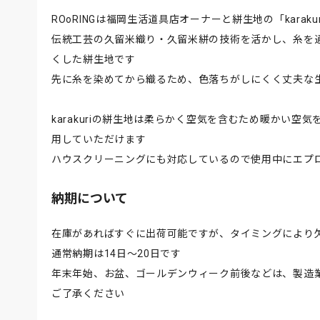
ROoRINGは福岡生活道具店オーナーと絣生地の「karak
伝統工芸の久留米織り・久留米絣の技術を活かし、糸を
くした絣生地です
先に糸を染めてから織るため、色落ちがしにくく丈夫な
karakuriの絣生地は柔らかく空気を含むため暖かい
用していただけます
ハウスクリーニングにも対応しているので使用中にエプ
納期について
在庫があればすぐに出荷可能ですが、タイミングにより
通常納期は14日〜20日です
年末年始、お盆、ゴールデンウィーク前後などは、製造
ご了承ください