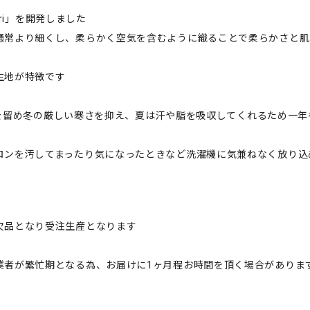
uri」を開発しました
通常より細くし、柔らかく空気を含むように織ることで柔らかさと肌
生地が特徴です
空気を留め冬の厳しい寒さを抑え、夏は汗や脂を吸収してくれるため一
ロンを汚してまったり気になったときなど洗濯機に気兼ねなく放り込
欠品となり受注生産となります
業者が繁忙期となる為、お届けに1ヶ月程お時間を頂く場合がありま