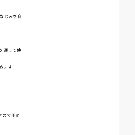
なじみを良
年を通して使
めます
すので予め