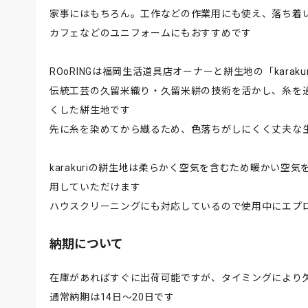
家事にはもちろん。工作などの作業用にも使え、落ち着
カフェなどのユニフォームにもおすすめです
ROoRINGは福岡生活道具店オーナーと絣生地の「karak
伝統工芸の久留米織り・久留米絣の技術を活かし、糸を
くした絣生地です
先に糸を染めてから織るため、色落ちがしにくく丈夫な
karakuriの絣生地は柔らかく空気を含むため暖かい
用していただけます
ハウスクリーニングにも対応しているので使用中にエプ
納期について
在庫があればすぐに出荷可能ですが、タイミングにより
通常納期は14日〜20日です