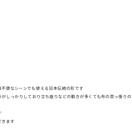
は不便なシーンでも使える日本伝統の形です
りがしっかりしており立ち座りなどの動きが多くても布の突っ張りの
す
できます