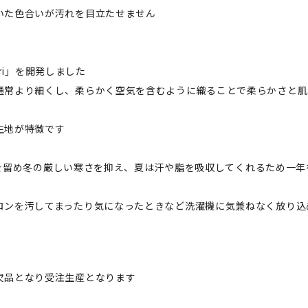
いた色合いが汚れを目立たせません
uri」を開発しました
通常より細くし、柔らかく空気を含むように織ることで柔らかさと肌
生地が特徴です
空気を留め冬の厳しい寒さを抑え、夏は汗や脂を吸収してくれるため一
ロンを汚してまったり気になったときなど洗濯機に気兼ねなく放り込
欠品となり受注生産となります