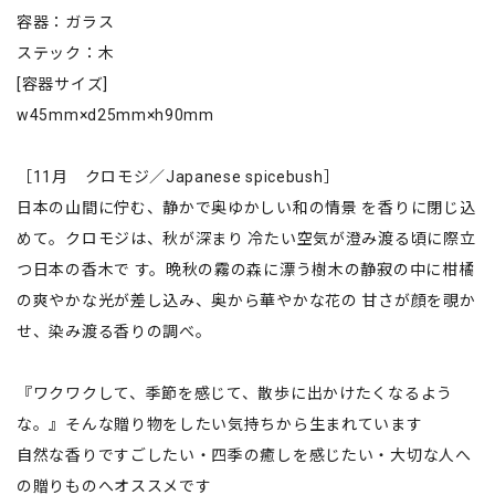
容器：ガラス
ステック：木
[容器サイズ]
w45mm×d25mm×h90mm
［11月 クロモジ／Japanese spicebush］
日本の山間に佇む、静かで奥ゆかしい和の情景 を香りに閉じ込
めて。クロモジは、秋が深まり 冷たい空気が澄み渡る頃に際立
つ日本の香木で す。晩秋の霧の森に漂う樹木の静寂の中に柑橘
の爽やかな光が差し込み、奥から華やかな花の 甘さが顔を覗か
せ、染み渡る香りの調べ。
『ワクワクして、季節を感じて、散歩に出かけたくなるよう
な。』そんな贈り物をしたい気持ちから生まれています
自然な香りですごしたい・四季の癒しを感じたい・大切な人へ
の贈りものへオススメです