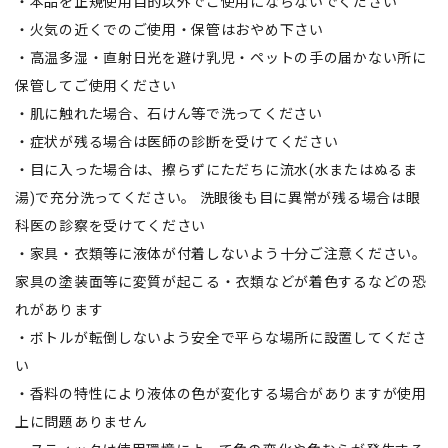
・本品を正規使用目的以外でご使用にならないでください
・火気の近くでのご使用・保管はおやめ下さい
・高温多湿・直射日光を避け乳児・ペットの手の届かない所に
保管してご使用ください
・肌に触れた場合、石けん等で洗ってください
・症状が残る場合は医師の診断を受けてください
・目に入った場合は、擦らずにただちに流水(水またはぬるま
湯)で充分洗ってください。 洗眼後も目に異常が残る場合は眼
科医の診察を受けてください
・家具・衣類等に液体が付着しないよう十分ご注意ください。
家具の塗装面等に変質が起こる・衣類などが着色するなどの恐
れがあります
・ボトルが転倒しないよう安全で平らな場所に設置してくださ
い
・香料の特性により液体の色が変化する場合がありますが使用
上に問題ありません