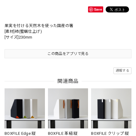
Save
果実を付ける天然木を使った国産の箸
[素材]柿(蜜蝋仕上げ)
[サイズ]230mm
この商品をアプリで見る
通報する
関連商品
BOXFILE Edge 縦
BOXFILE 革紐 縦
BOXFILE クリップ 縦