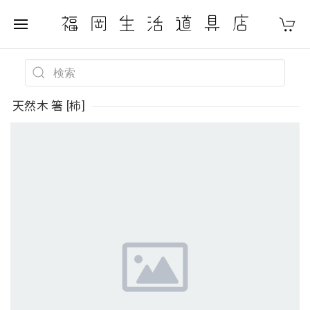
天然木 箸 [柿]