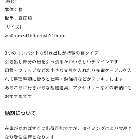
[素材]
本体：桐
取手：真田紐
[サイズ]
w50mm×d150mm×h210mm
3つのコンパクトな引き出しが特徴のⅢタイプ
引き出し部分の紐を引っ張るかわいらしいデザインです
印鑑・クリップなどの小さな文具を入れたり充電ケーブルを入
れて整理整頓に使うと仕事・勉強机などがスッキリします
あちこちに行きがちな裁縫道具、アクセサリーなどの収納にも
おすすめです
納期について
在庫があればすぐに出荷可能ですが、タイミングにより欠品と
なり受注生産となります