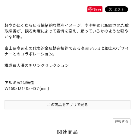
Save
軽やかにくゆらせる情緒的な煙をイメージ。やや斜めに配置された蚊
取線香が、観る角度によって表情を変え、踊っているかのような軽や
かな印象。
富山県高岡市の代表的金属鋳造技術である高岡アルミと郷土のデザイ
ナーとのコラボレーション。
構成員大澤のチリングセレクション
アルミ/砂型鋳造
Ｗ150×Ｄ140×Ｈ37 (mm)
この商品をアプリで見る
通報する
関連商品