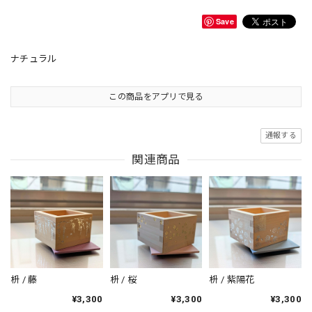
Save
ナチュラル
この商品をアプリで見る
通報する
関連商品
枡 / 藤
枡 / 桜
枡 / 紫陽花
¥3,300
¥3,300
¥3,300