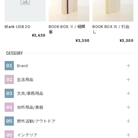
Blank USB 2G
BOOK BOX Ⅱ / 紐蝶
BOOK BOX Ⅲ / 引出
番
し
¥3,630
¥3,300
¥3,300
CATEGORY
Brand
生活用品
文具/事務用品
台所用品/食器
野外活動/アウトドア
インテリア