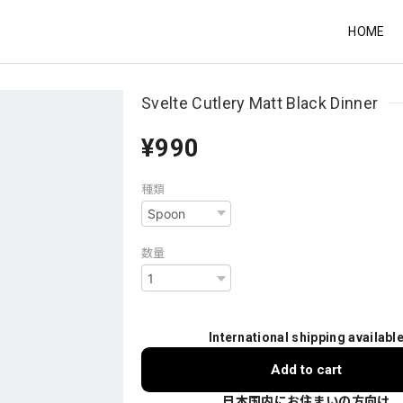
HOME
Svelte Cutlery Matt Black Dinner
¥990
種類
数量
International shipping availabl
Add to cart
日本国内にお住まいの方向け