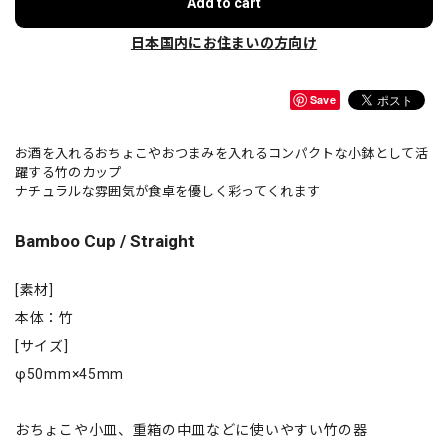
Add to cart
日本国内にお住まいの方向け
Save
お酒を入れるおちょこやおつまみを入れるコンパクトな小鉢として活
躍する竹のカップ
ナチュラルな雰囲気が食卓を優しく彩ってくれます
Bamboo Cup / Straight
[素材]
本体：竹
[サイズ]
φ50mm×45mm
おちょこや小皿、重箱の中皿などに使いやすい竹の器