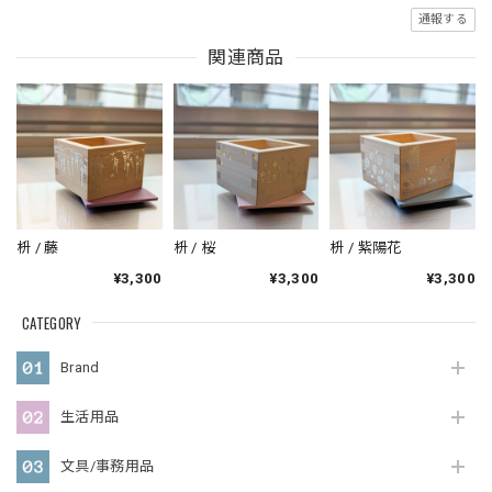
通報する
関連商品
枡 / 藤
枡 / 桜
枡 / 紫陽花
¥3,300
¥3,300
¥3,300
CATEGORY
Brand
生活用品
文具/事務用品