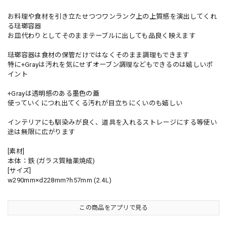
お料理や食材を引き立たせつつワンランク上の上質感を演出してくれ
る琺瑯容器
お皿代わりとしてそのままテーブルに出しても品良く映えます
琺瑯容器は食材の保管だけではなくそのまま調理もできます
特に+Grayは汚れを気にせずオーブン調理などもできるのは嬉しいポ
イント
+Grayは透明感のある墨色の蓋
使っていくにつれ出てくる汚れが目立ちにくいのも嬉しい
インテリアにも馴染みが良く、道具を入れるストレージにする等使い
途は無限に広がります
[素材]
本体：鉄 (ガラス質釉薬焼成)
[サイズ]
w290mm×d228mm?h57mm (2.4L)
この商品をアプリで見る