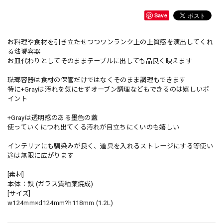
Save
お料理や食材を引き立たせつつワンランク上の上質感を演出してくれ
る琺瑯容器
お皿代わりとしてそのままテーブルに出しても品良く映えます
琺瑯容器は食材の保管だけではなくそのまま調理もできます
特に+Grayは汚れを気にせずオーブン調理などもできるのは嬉しいポ
イント
+Grayは透明感のある墨色の蓋
使っていくにつれ出てくる汚れが目立ちにくいのも嬉しい
インテリアにも馴染みが良く、道具を入れるストレージにする等使い
途は無限に広がります
[素材]
本体：鉄 (ガラス質釉薬焼成)
[サイズ]
w124mm×d124mm?h118mm (1.2L)