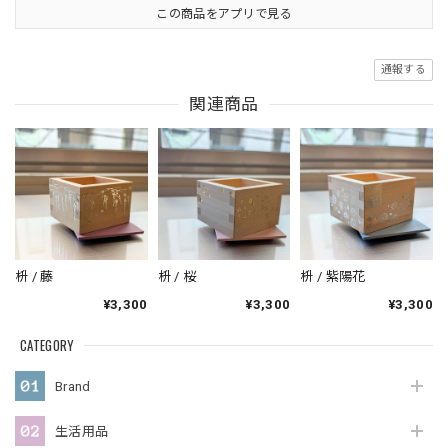
この商品をアプリで見る
通報する
関連商品
枡 / 藤
枡 / 桜
枡 / 紫陽花
¥3,300
¥3,300
¥3,300
CATEGORY
Brand
生活用品