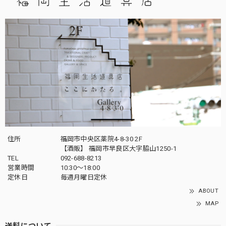
住所
福岡市中央区薬院4-8-30 2F
【酒販】 福岡市早良区大字脇山1250-1
TEL
092-688-8213
営業時間
10:30～18:00
定休日
毎週月曜日定休
ABOUT
MAP
送料について