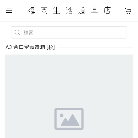
A3 合口留蓋造箱 [杉]