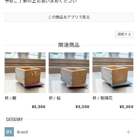
予めご了承の上お買い求めください
この商品をアプリで見る
通報する
関連商品
枡 / 藤
枡 / 桜
枡 / 紫陽花
¥3,300
¥3,300
¥3,300
CATEGORY
Brand