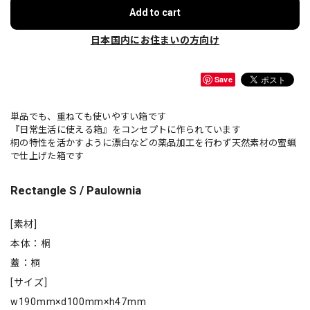
Add to cart
日本国内にお住まいの方向け
Save
単品でも、重ねても使いやすい箱です
『日常生活に使える箱』をコンセプトに作られています
桐の特性を活かすように漂白などの薬品加工を行わず天然素材の蜜蝋
で仕上げた箱です
Rectangle S / Paulownia
[素材]
本体：桐
蓋：桐
[サイズ]
w190mm×d100mm×h47mm