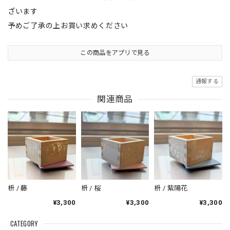
ざいます
予めご了承の上お買い求めください
この商品をアプリで見る
通報する
関連商品
枡 / 藤
枡 / 桜
枡 / 紫陽花
¥3,300
¥3,300
¥3,300
CATEGORY