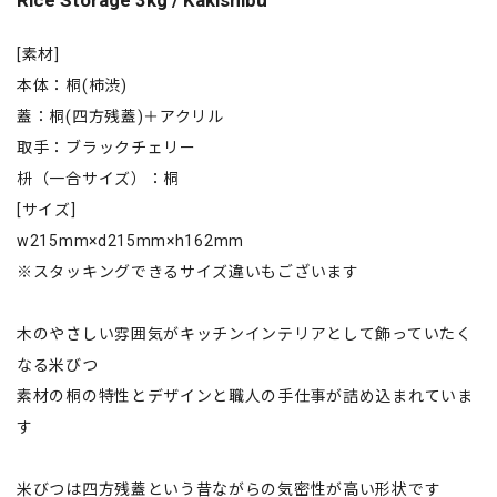
Rice Storage 3kg / Kakishibu
[素材]
本体：桐(柿渋)
蓋：桐(四方残蓋)＋アクリル
取手：ブラックチェリー
枡（一合サイズ）：桐
[サイズ]
w215mm×d215mm×h162mm
※スタッキングできるサイズ違いもございます
木のやさしい雰囲気がキッチンインテリアとして飾っていたく
なる米びつ
素材の桐の特性とデザインと職人の手仕事が詰め込まれていま
す
米びつは四方残蓋という昔ながらの気密性が高い形状です