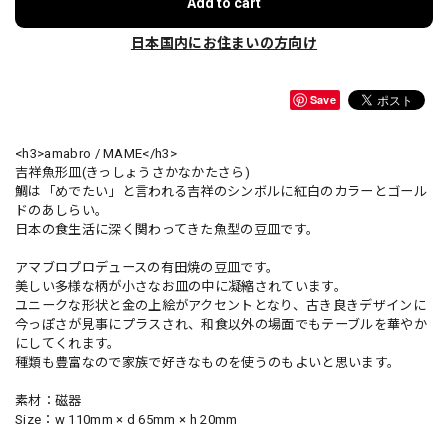
Add to cart
日本国内にお住まいの方向け
Save
<h3>amabro / MAME</h3>
吉祥魚形皿(きっしょうさかなかたさら)
鯛は「めでたい」と言われる吉祥のシンボルに紅白のカラーとゴール
ドのあしらい。
日本の食生活に深く関わってきた魚型の豆皿です。
アマブロプロデュースの有田焼の豆皿です。
美しい多様な柄が小さなお皿の中に凝縮されています。
ユニークな形状と金の上絵がアクセントとなり、古き良きデザインに
今っぽさが見事にプラスされ、和食以外の場面でもテーブルを華やか
にしてくれます。
種類も豊富なので家族で好きなものを使うのもよいと思います。
素材：磁器
Size：w 110mm × d 65mm × h 20mm