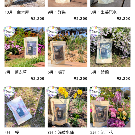
10月：金木犀
9月：洋梨
8月：生姜汽水
¥2,200
¥2,200
¥2,200
7月：薫衣草
6月：梔子
5月：鈴蘭
¥2,200
¥2,200
¥2,200
4月：桜
3月：浅黄水仙
2月：沈丁花