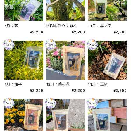
5月：藤
学問の香り：紅梅
11月：黒文字
¥2,200
¥2,200
¥2,200
1月：柚子
12月：篝火花
11月：玉露
¥2,200
¥2,200
¥2,200